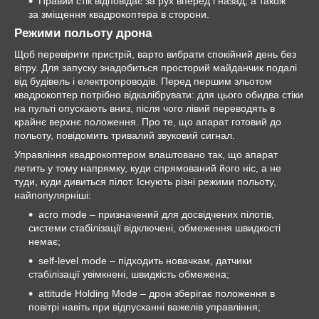
Правий стік відповідає за рух вперед і назад, а також
за зміщення квадрокоптера в сторони.
Режими польоту дрона
Щоб перевірити пристрій, варто вибрати спокійний день без
вітру. Для запуску знадобиться просторий майданчик подалі
від будівель і електропроводів. Перед першим зльотом
квадрокоптер потрібно відкалібрувати: для цього обидва стіки
на пульті опускають вниз, після чого лівий переводять в
крайнє верхнє положення. Про те, що апарат готовий до
польоту, повідомить тривалий звуковий сигнал.
Управління квадрокоптером влаштовано так, що апарат
летить у тому напрямку, куди спрямований його ніс, а не
туди, куди дивиться пілот. Існують різні режими польоту,
найпопулярніші:
acro mode
–
призначений для досвідчених пілотів,
системи стабілізації відключені, обмеження швидкості
немає;
self-level mode
–
підходить новачкам, датчики
стабілізації увімкнені, швидкість обмежена;
attitude Holding Mode
–
дрон зберігає положення в
повітрі навіть при відпусканні важелів управління;