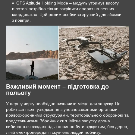
GPS Attitude Holding Mode
–
модуль утримує висоту,
пілотові потрібно тільки закріпити апарат на певних
координатах. Цей режим особливо зручний для зйомки
з повітря.
Важливий момент – підготовка до
польоту
У першу чергу необхідно визначити місце для запуску. Це
робиться після узгодження з уповноваженими органами:
правоохоронними структурами, територіальною обороною та
представниками Збройних сил. Місце запуску дрона
вибирається заздалегідь і повинно бути відкритим, без дерев,
ліній електропередач і скупчень людей поблизу.