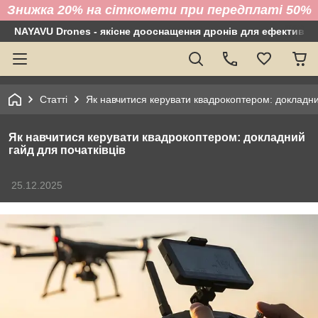
Знижка 20% на сіткомети при передплаті 50%
NAYAVU Drones - якісне дооснащення дронів для ефективно
Статті
Як навчитися керувати квадрокоптером: докладний
Як навчитися керувати квадрокоптером: докладний
гайд для початківців
25.12.2025