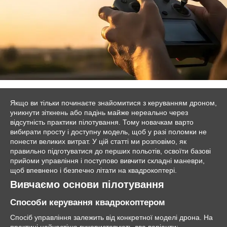
Якщо ви тільки починаєте знайомитися з керуванням дроном,
уникнути зіткнень або падінь майже нереально через
відсутність практики пілотування. Тому новачкам варто
вибирати просту і доступну модель, щоб у разі поломки не
понести великих витрат. У цій статті ми розповімо, як
правильно підготуватися до перших польотів, освоїти базові
прийоми управління і поступово вивчити складні маневри,
щоб впевнено і безпечно літати на квадрокоптері.
Вивчаємо основи пілотування
Способи керування квадрокоптером
Спосіб управління залежить від конкретної моделі дрона. На