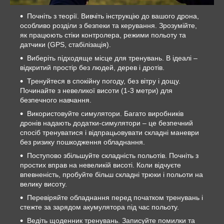
Почніть з теорії. Вивчіть інструкцію до вашого дрона,
особливо розділи з безпеки та керування. Зрозумійте,
як працюють стіки контролера, режими польоту та
датчики (GPS, стабілізація).
Виберіть підходяще місце для тренувань. В ідеалі –
відкритий простір без людей, дерев і дротів.
Тренуйтеся в спокійну погоду, без вітру і дощу.
Починайте з невеликої висоти (1-3 метри) для
безпечного навчання.
Використовуйте симулятори. Багато виробників
дронів надають додатки-симулятори – це безпечний
спосіб тренуватися і відпрацьовувати складні маневри
без ризику пошкодження обладнання.
Поступово збільшуйте складність польотів. Почніть з
простих вправ на невеликій висоті. Коли відчуєте
впевненість, пробуйте більш складні трюки і польоти на
велику висоту.
Перевіряйте обладнання перед початком тренувань і
стежте за зарядом акумулятора під час польоту.
Ведіть щоденник тренувань. Записуйте помилки та