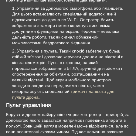
практиці найчастіше використовують два варіанти:
Управління за допомогою смартфона або планшета.
Для цього встановлюють спеціальний додаток, який
підключається до дрона по Wi-Fi. Оператор бачить
зображення з камери і може користуватися всіма
доступними функціями на екрані. Недолік – невелика
дальність роботи, так як сигнал обмежений
можливостями бездротового з'єднання.
Управління з пульта. Такий спосіб забезпечує більш
стійкий зв'язок і дозволяє керувати дроном на відстані в
кілька кілометрів. Пульт з екраном, на який
передається зображення з БПЛА, зручний для зйомки і
спостереження за об'єктами, розташованими на
великій відстані. Щоб екран мобільного пристрою
завжди знаходився перед очима пілота, часто
використовують спеціальний
тримач планшета для
пульта дрона
.
Пульт управління
Керувати дроном найзручніше через контролер – пристрій, за
допомогою якого задається напрямок і поведінка апарата в
польоті. Зовнішній вигляд моделей може відрізнятися, але всі
вони влаштовані схожим чином. Під час навчання важливо