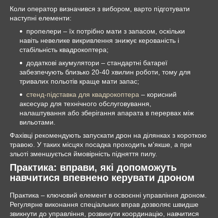
Коли оператор визначився з вибором, варто підготувати
наступні елементи:
пропелери
–
їх потрібно мати з запасом, оскільки
навіть невелике викривлення знижує керованість і
стабільність квадрокоптера;
додаткові акумулятори
–
стандартні батареї
забезпечують близько 20-40 хвилин роботи, тому для
тривалих польотів краще мати запас;
стенд-підставка для квадрокоптера
–
корисний
аксесуар для технічного обслуговування,
налаштування або зберігання апарата в перервах між
вильотами.
Фахівці рекомендують запускати дрон на ділянках з короткою
травою. У таких місцях посадка проходить м'якше, а при
зльоті зменшується ймовірність підняття пилу.
Практика: вправи, які допоможуть
навчитися впевнено керувати дроном
Практика
–
ключовий елемент в освоєнні управління дроном.
Регулярне виконання спеціальних вправ дозволяє швидше
звикнути до управління, розвинути координацію, навчитися