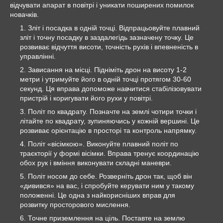
відчувати апарат в повітрі і уникати поширених помилок
новачків.
Зліт і посадка в одній точці. Відпрацьовуйте плавний
зліт і точну посадку в заздалегідь зазначену точку. Це
розвиває відчуття висоти, точність рухів і впевненість в
управлінні.
Зависання на місці. Підніміть дрон на висоту 1-2
метри і утримуйте його в одній точці протягом 30-60
секунд. Ця вправа допоможе навчитися стабілізовувати
пристрій і коригувати його рухи у повітрі.
Політ по квадрату. Позначте на землі чотири точки і
літайте по квадрату, зупиняючись у кожній вершині. Це
розвиває орієнтацію в просторі та контроль напрямку.
Політ «вісімкою». Виконуйте плавний політ по
траєкторії у формі вісімки. Вправа тренує координацію
обох рук і вміння виконувати складні маневри.
Політ носом до себе. Розверніть дрон так, щоб він
«дивився» на вас, і спробуйте керувати ним у такому
положенні. Це одна з найкорисніших вправ для
розвитку просторового мислення.
Точне приземлення на ціль. Поставте на землю