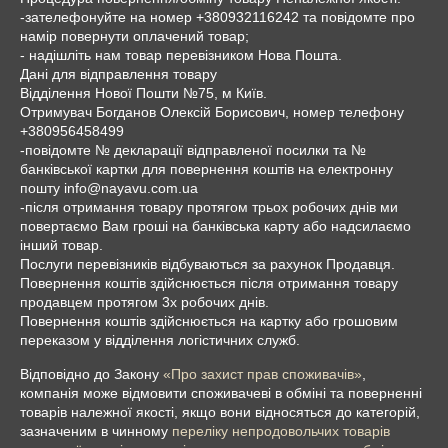
-зателефонуйте на номер +380932116242 та повідомте про 
намір повернути оплачений товар; 

- надішліть нам товар перевізником Нова Пошта. 

Дані для відправлення товару

Відділення Нової Пошти №75, м Київ.

Отримувач Богданов Олексій Борисович, номер телефону 
+380956458499

-повідомте № декларації відправленої посилки та № 
банківської картки для повернення коштів на електронну 
пошту info@nayavu.com.ua

-після отримання товару протягом трьох робочих днів ми 
повертаємо Вам гроші на банківська карту або надсилаємо 
інший товар. 

Послуги перевізників відбуваються за рахунок Продавця.

Повернення коштів здійснюється після отримання товару 
продавцем протягом 3х робочих днів.

Повернення коштів здійснюється на картку або грошовим 
переказом у відділення логістичних служб.
Відповідно до Закону
«Про захист прав споживачів»
,
компанія може відмовити споживачеві в обміні та поверненні
товарів належної якості, якщо вони відносяться до категорій,
зазначеним в чинному
переліку непродовольчих товарів