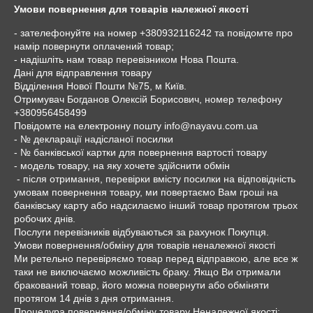
Умови повернення для товарів належної якості
- зателефонуйте на номер +380932116242 та повідомте про 
намір повернути оплачений товар; 

- надішліть нам товар перевізником Нова Пошта. 

Дані для відправлення товару

Відділення Нової Пошти №75, м Київ.

Отримувач Богданов Олексій Борисович, номер телефону 
+380956458499

Повідомте на електронну пошту info@nayavu.com.ua

- № декларації надісланої посилки

- № банківської картки для повернення вартості товару

- модель товару, на яку хочете здійснити обмін

 - після отримання, перевірки вмісту посилки на відповідність 
умовам повернення товару, ми повертаємо Вам гроші на 
банківську карту або надсилаємо інший товар протягом трьох 
робочих днів. 

Послуги перевізників відбуваються за рахунок Покупця.

Умови повернення/обміну для товарів неналежної якості

Ми ретельно перевіряємо товар перед відправкою, але все ж 
таки не виключаємо можливість браку. Якщо Ви отримали 
бракований товар, його можна повернути або обміняти 
протягом 14 днів з дня отримання. 

Процедура повернення/обміну товару Неналежної якості: 
