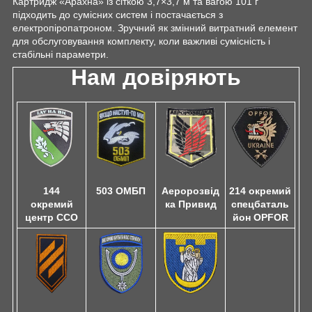
Картридж «Арахна» із сіткою 3,7×3,7 м та вагою 101 г
підходить до сумісних систем і постачається з
електропіропатроном. Зручний як змінний витратний елемент
для обслуговування комплекту, коли важливі сумісність і
стабільні параметри.
Нам довіряють
503 ОМБП
144
Аеророзвід
214 окремий
окремий
ка Привид
спецбаталь
центр ССО
йон OPFOR