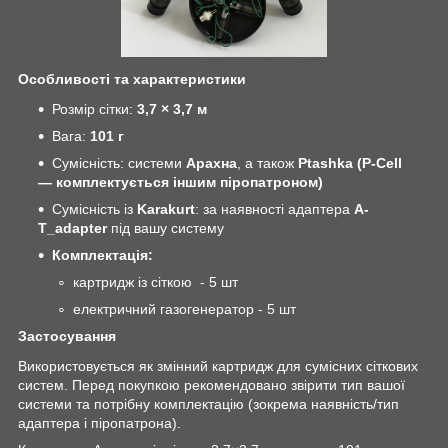
Особливості та характеристики
Розмір сітки:
3,7 × 3,7 м
Вага:
101 г
Сумісність: системи
Арахна
, а також
Ptashka (P-Cell
— комплектується іншим піропатроном)
Сумісність із
Karakurt
: за наявності адаптера
A-
T_adapter
під вашу систему
Комплектація:
картридж із сіткою - 5 шт
електричний газогенератор - 5 шт
Застосування
Використовується як змінний картридж для сумісних сіткових
систем. Перед покупкою рекомендовано звірити тип вашої
системи та потрібну комплектацію (зокрема наявність/тип
адаптера і піропатрона).