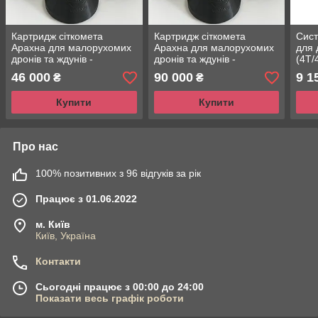
Картридж сіткомета
Картридж сіткомета
Сист
Арахна для малорухомих
Арахна для малорухомих
для 
дронів та ждунів -
дронів та ждунів -
(4T/
Комплект 50 шт
Комплект 100 шт
мало
46 000
90 000
9 1
₴
₴
ждун
Купити
Купити
Про нас
100% позитивних з 96 відгуків за рік
Працює з 01.06.2022
м. Київ
Київ, Україна
Контакти
Сьогодні працює з 00:00 до 24:00
Показати весь графік роботи