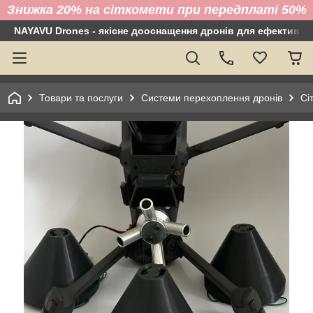
Знижка 20% на сіткомети при передплаті 50%
NAYAVU Drones - якісне дооснащення дронів для ефективно
Товари та послуги
Системи перехоплення дронів
Сі