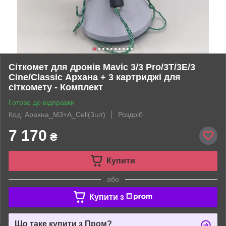
Сіткомет для дронів Mavic 3/3 Pro/3T/3E/3
Cine/Classic Архана + 3 картриджі для
сіткомету - Комплект
Готово до відправки
Код: Арахна_М3+A_Cell(3шт)
Роздріб
7 170
₴
Купити
або
Купити з
Що таке купити з Пром?