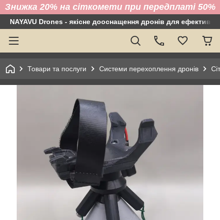
Знижка 20% на сіткомети при передплаті 50%
NAYAVU Drones - якісне дооснащення дронів для ефективно
Товари та послуги
Системи перехоплення дронів
Сі