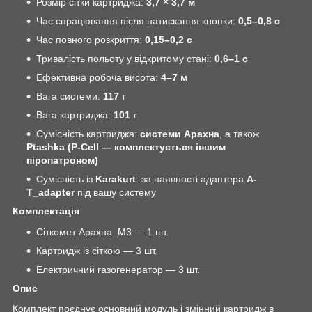
Розмір сітки картриджа:
3,7 × 3,7 м
Час спрацювання після натискання кнопки:
0,5–0,8 с
Час повного розкриття:
0,15–0,2 с
Тривалість польоту у відкритому стані:
0,6–1 с
Ефективна робоча висота:
4–7 м
Вага системи:
117 г
Вага картриджа:
101 г
Сумісність картриджа:
системи Арахна
, а також
Ptashka (P-Cell — комплектується іншим
піропатроном)
Сумісність із
Karakurt
: за наявності адаптера
A-
T_adapter
під вашу систему
Комплектація
Сіткомет Арахна_М3 — 1 шт.
Картридж із сіткою — 3 шт.
Електричний газогенератор — 3 шт.
Опис
Комплект поєднує основний модуль і змінний картридж в