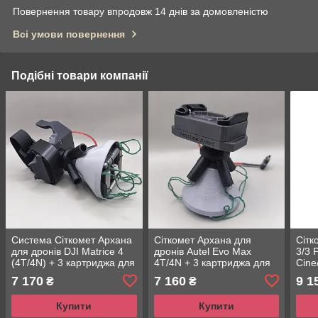
Повернення товару впродовж 14 днів за домовленістю
Всі умови повернення
Подібні товари компанії
Система Сіткомет Архана
Сіткомет Архана для
Сітк
для дронів DJI Matrice 4
дронів Autel Evo Max
3/3 
(4T/4N) + 3 картриджа для
4T/4N + 3 картриджа для
Cine
малорухливих дронів та
роботи по малорухомих
карт
7 170
7 160
9 1
₴
₴
ждунів
дронах і ждунах
Ком
Купити
Купити