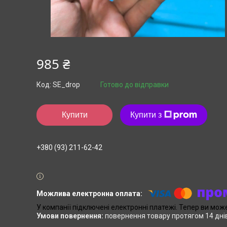
985 ₴
Код:
SE_drop
Готово до відправки
Купити
Купити з
+380 (93) 211-62-42
У компанії підключені електронні платежі. Тепер ви мож
повернення товару протягом 14 дні