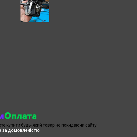
ете купити будь-який товар не покидаючи сайту.
в
за домовленістю