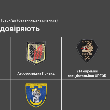
5 грн/шт (без знижки на кількість).
довіряють
214 окремий
Аеророзвідка Привид
спецбатальйон OPFOR