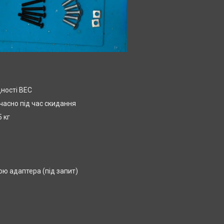
дності BEC
часно під час скидання
 кг
ю адаптера (під запит)