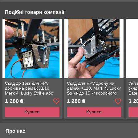
Подібні товари компанії
Скид до 15кг для FPV
Скид для FPV дрону на
Унів
дронів на рамах XL10,
рамах XL10, Mark 4, Lucky
скид
Mark 4, Lucky Strike або
Strike до 15 кг корисного
Eate
інших адаптерів Soul Eater
навантаження
FPV 
1 280
1 280
1 2
₴
₴
4, L
Купити
Купити
Про нас