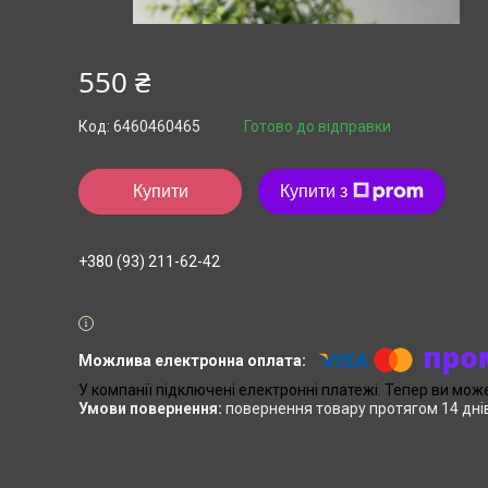
550 ₴
Код:
6460460465
Готово до відправки
Купити
Купити з
+380 (93) 211-62-42
У компанії підключені електронні платежі. Тепер ви мож
повернення товару протягом 14 дні