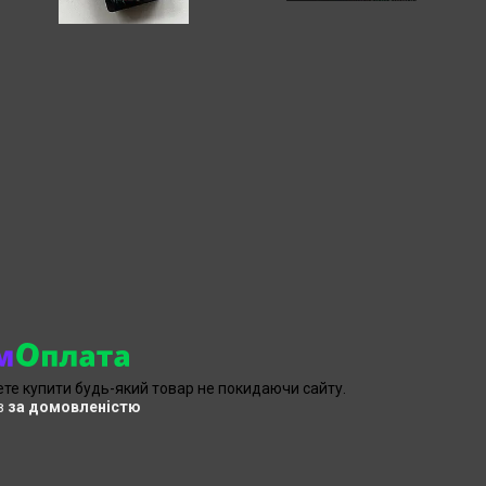
ете купити будь-який товар не покидаючи сайту.
в
за домовленістю