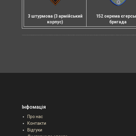
3 штурмова (3 армійський
152 окрема єгерсь
корпус)
бригада
система скидання, система скидання вантажу, система доставки дроном, скидання дрона, універсальна система скидання вантажу, система для скидання вантажу з дрона, пластикова система скидання, комплектуючі для дронів, комплектуючі для FPV, система скидання для квадрокоптера, система скидання дрон, скід для дрона, система скиду для дрона, система скиду вог, система скиду для дрона аутел, система скиду для дрона autel, скід fpv, скід для коптера, зброс для дронів, система скиду для коптера, система сідів фпв, систем
Інфомація
Про нас
Контакти
Відгуки