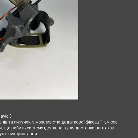
avic 3.
ів та липучок, з можливістю додаткової фіксації гумкою.
мм, що робить систему ідеальною для доставки вантажів
є її використання.