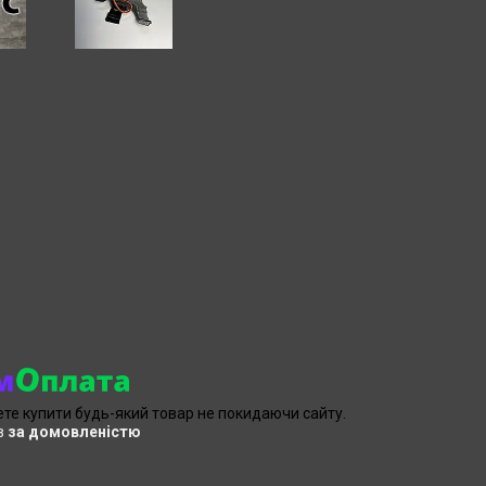
ете купити будь-який товар не покидаючи сайту.
в
за домовленістю