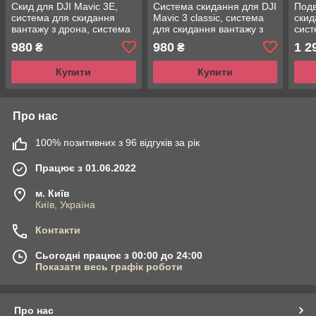
Скид для DJI Mavic 3E,
Система скидання для DJI
Подв
система для скидання
Mavic 3 classic, система
скид
вантажу з дрона, система
для скидання вантажу з
сист
доставки вантажу з
дрона, система доставки
вант
980
980
1 2
₴
₴
квадрокоптера
вантажу з квадрокоптера
дост
Купити
Купити
Про нас
100% позитивних з 96 відгуків за рік
Працює з 01.06.2022
м. Київ
Київ, Україна
Контакти
Сьогодні працює з 00:00 до 24:00
Показати весь графік роботи
Про нас