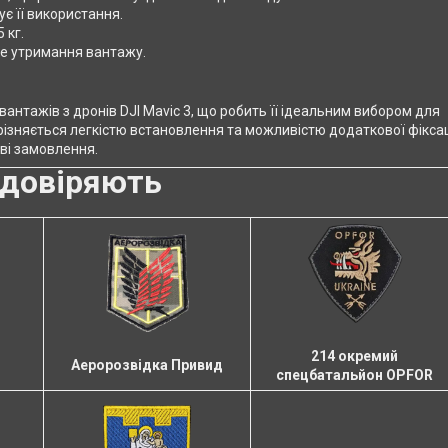
є її використання.
 кг.
не утримання вантажу.
вантажів з дронів DJI Mavic 3, що робить її ідеальним вибором для
різняється легкістю встановлення та можливістю додаткової фіксац
ві замовлення.
довіряють
214 окремий
Аеророзвідка Привид
спецбатальйон OPFOR