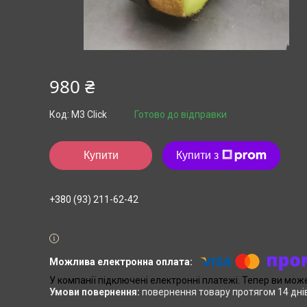
980 ₴
Код:
M3 Click
Готово до відправки
Купити
Купити з
+380 (93) 211-62-42
У компанії підключені електронні платежі. Тепер ви мож
повернення товару протягом 14 дні