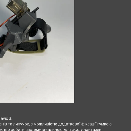
avic 3.
ів та липучок, з можливістю додаткової фіксації гумкою.
м, що робить систему ідеальною для скиду вантажів