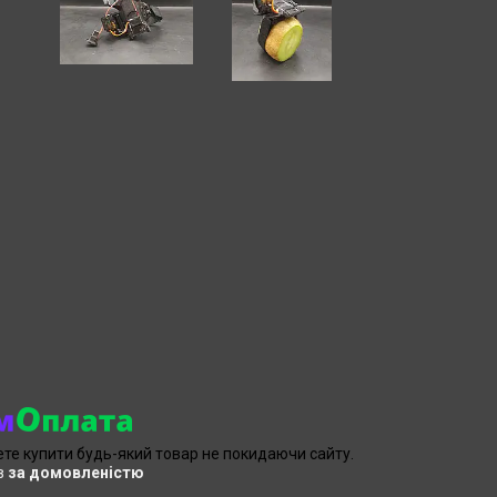
ете купити будь-який товар не покидаючи сайту.
в
за домовленістю