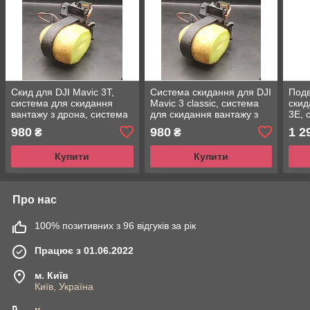
Скид для DJI Mavic 3T,
Система скидання для DJI
Подв
система для скидання
Mavic 3 classic, система
скид
вантажу з дрона, система
для скидання вантажу з
3E, 
доставки вантажу скид
дрона, система доставки
вант
980
980
1 2
₴
₴
mavic / мавік
вантажу з квадрокоптера
дост
квад
Купити
Купити
Про нас
100% позитивних з 96 відгуків за рік
Працює з 01.06.2022
м. Київ
Київ, Україна