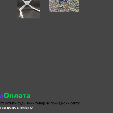
ете купити будь-який товар не покидаючи сайту.
в
за домовленістю