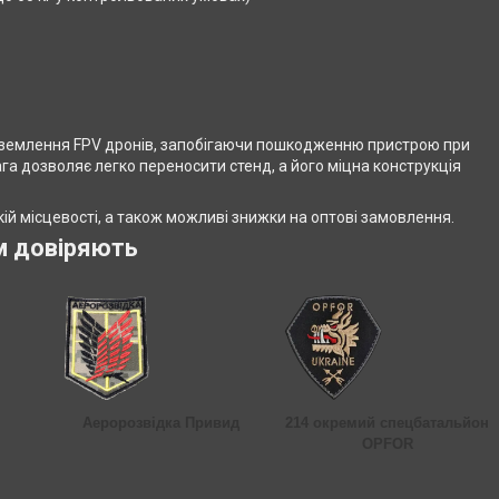
риземлення FPV дронів, запобігаючи пошкодженню пристрою при
ага дозволяє легко переносити стенд, а його міцна конструкція
ій місцевості, а також можливі знижки на оптові замовлення.
м довіряють
Аеророзвідка Привид
214 окремий спецбатальйон
OPFOR