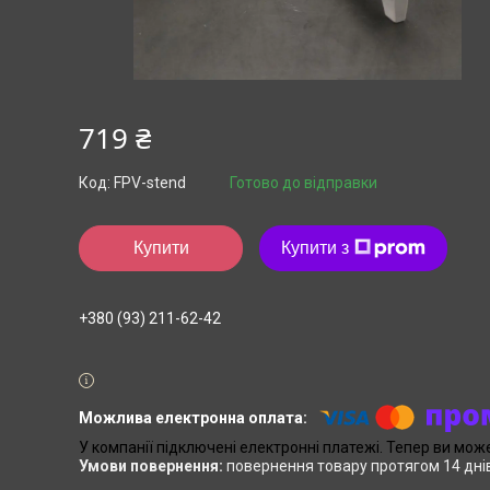
719 ₴
Код:
FPV-stend
Готово до відправки
Купити
Купити з
+380 (93) 211-62-42
У компанії підключені електронні платежі. Тепер ви мож
повернення товару протягом 14 дні