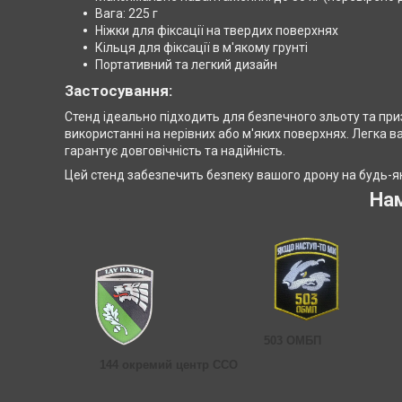
Вага: 225 г
Ніжки для фіксації на твердих поверхнях
Кільця для фіксації в м'якому грунті
Портативний та легкий дизайн
Застосування:
Стенд ідеально підходить для безпечного зльоту та п
використанні на нерівних або м'яких поверхнях. Легка в
гарантує довговічність та надійність.
Цей стенд забезпечить безпеку вашого дрону на будь-як
На
503 ОМБП
144 окремий центр ССО