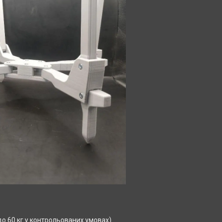
о 60 кг у контрольованих умовах)