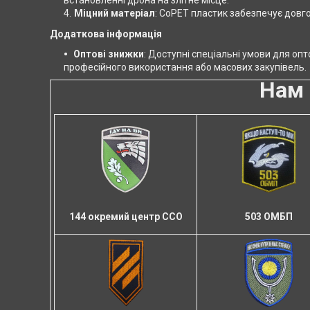
встановленні дрона на злітне місце.
Міцний матеріал
: CoPET пластик забезпечує довго
Додаткова інформація
Оптові знижки
: Доступні спеціальні умови для о
професійного використання або масових закупівель.
Нам 
503 ОМБП
144 окремий центр ССО