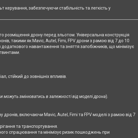
ьт керування, забезпечуючи стабільність та легкість у
го розміщення дрону перед зльотом. Універсальна конструкція
в, такими як Mavic, Autel, Fimi, FPV дрони з рамою від 7 до 10
 додаткового навантаження та зняття запобіжників, що мінімізує
 гвинтами.
ал, стійкий до зовнішніх впливів.
и можуть змінюватись в залежності від моделі дрона
).
у дронів, включаючи Mavic, Autel, Fimi та FPV моделі з рамою від 7
рігання та транспортування.
сного спрацювання та мінімізує ризик пошкоджень при