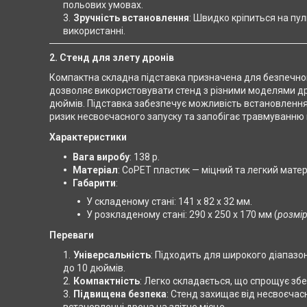
польових умовах.
Зручність встановлення
: Швидко кріпиться на пул
використанні.
2.
Стенд для злету дронів
Компактна складна підставка призначена для безпечно
дозволяє використовувати стенд з різними моделями дроні
дюймів. Підставка забезпечує можливість встановлення
ризик несвоєчасного запуску та запобігає травмуванню
Характеристики
Вага виробу
: 138 р.
Матеріал
: CoPET пластик — міцний та легкий матері
Габарити
:
У складеному стані: 141 х 82 х 32 мм.
У розкладеному стані: 290 х 250 х 170 мм (
розмір
Переваги
Універсальність
: Підходить для широкого діапазон
до 10 дюймів.
Компактність
: Легко складається, що спрощує збе
Підвищена безпека
: Стенд захищає від несвоєча