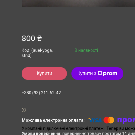
800 ₴
Код:
(auel-yoga,
В наявності
stnd)
Купити
Купити з
+380 (93) 211-62-42
У компанії підключені електронні платежі. Тепер ви мож
повернення товару протягом 14 дні