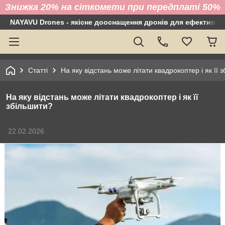
Знижка 20% на сіткомети при передплаті 50%
NAYAVU Drones - якісне дооснащення дронів для ефективно
Статті
На яку відстань може літати квадрокоптер і як її 
На яку відстань може літати квадрокоптер і як її
збільшити?
22.02.2026