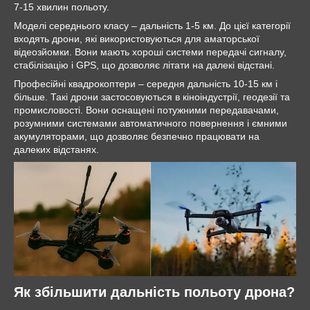
7-15 хвилин польоту.
Моделі середнього класу
–
дальність 1-5 км. До цієї категорії
входять дрони, які використовуються для аматорської
відеозйомки. Вони мають хороші системи передачі сигналу,
стабілізацію і GPS, що дозволяє літати на далекі відстані.
Професійні квадрокоптери
–
середня дальність 10-15 км і
більше. Такі дрони застосовуються в кіноіндустрії, геодезії та
промисловості. Вони оснащені потужними передавачами,
розумними системами автоматичного повернення і ємними
акумуляторами, що дозволяє безпечно працювати на
далеких відстанях.
Як збільшити дальність польоту дрона?