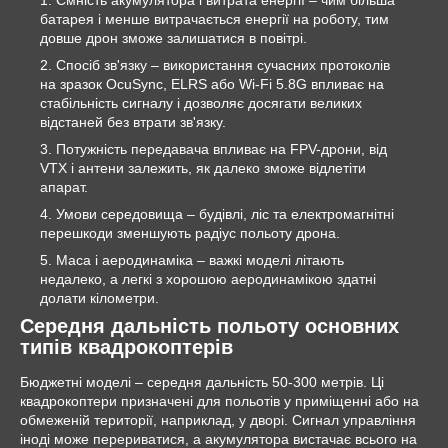
батарея і менше витрачається енергії на роботу, тим
довше дрон зможе залишатися в повітрі.
Спосіб зв'язку
–
використання сучасних протоколів
на зразок OcuSync, ELRS або Wi‑Fi 5.8G впливає на
стабільність сигналу і дозволяє досягати великих
відстаней без втрати зв'язку.
Потужність передавача впливає на FPV-дрони, від
VTX і антени залежить, як далеко зможе відлетіти
апарат.
Умови середовища
–
будівлі, ліс та електромагнітні
перешкоди зменшують радіус польоту дрона.
Маса і аеродинаміка
–
важкі моделі літають
недалеко, а легкі з хорошою аеродинамікою здатні
долати кілометри.
Середня дальність польоту основних
типів квадрокоптерів
Бюджетні моделі
–
середня дальність 50-300 метрів. Ці
квадрокоптери призначені для польотів у приміщенні або на
обмеженій території, наприклад, у дворі. Сигнал управління
іноді може перериватися, а акумулятора вистачає всього на