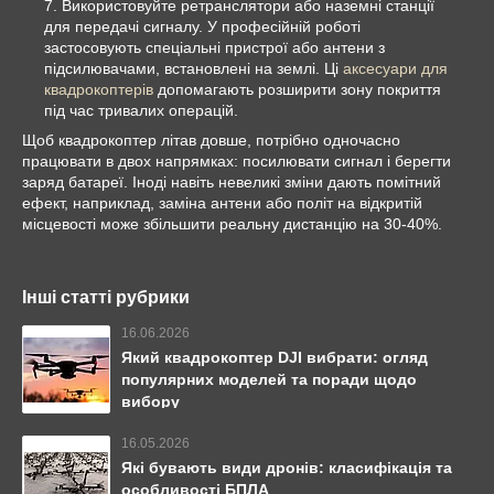
Використовуйте ретранслятори або наземні станції
для передачі сигналу. У професійній роботі
застосовують спеціальні пристрої або антени з
підсилювачами, встановлені на землі. Ці
аксесуари для
квадрокоптерів
допомагають розширити зону покриття
під час тривалих операцій.
Щоб квадрокоптер літав довше, потрібно одночасно
працювати в двох напрямках: посилювати сигнал і берегти
заряд батареї. Іноді навіть невеликі зміни дають помітний
ефект, наприклад, заміна антени або політ на відкритій
місцевості може збільшити реальну дистанцію на 30-40%.
Інші статті рубрики
16.06.2026
Який квадрокоптер DJI вибрати: огляд
популярних моделей та поради щодо
вибору
16.05.2026
Які бувають види дронів: класифікація та
особливості БПЛА