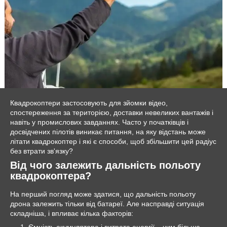
Квадрокоптери застосовують для зйомки відео,
спостереження за територією, доставки невеликих вантажів і
навіть у промислових завданнях. Часто у початківців і
досвідчених пілотів виникає питання, на яку відстань може
літати квадрокоптер і які є способи, щоб збільшити цей радіус
без втрати зв'язку?
Від чого залежить дальність польоту
квадрокоптера?
На перший погляд може здатися, що дальність польоту
дрона залежить тільки від батареї. Але насправді ситуація
складніша, і впливає кілька факторів:
Ємність акумулятора і витрата енергії
–
чим більша