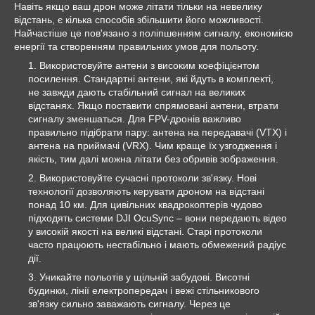
Навіть якщо ваш дрон може літати тільки на невелику
відстань, є кілька способів збільшити його можливості.
Найчастіше це пов'язано з поліпшенням сигналу, економією
енергії та створенням правильних умов для польоту.
Використовуйте антени з високим коефіцієнтом
посилення. Стандартні антени, які йдуть в комплекті,
не завжди дають стабільний сигнал на великих
відстанях. Якщо поставити спрямовані антени, втрати
сигналу зменшаться. Для FPV-дронів важливо
правильно підібрати пару: антена на передавачі (VTX) і
антена на приймачі (VRX). Чим краще їх узгодження і
якість, тим далі можна літати без обривів зображення.
Використовуйте сучасні протоколи зв'язку. Нові
технології дозволяють керувати дроном на відстані
понад 10 км. Для цивільних квадрокоптерів чудово
підходять системи DJI OcuSync
–
вони передають відео
у високій якості на великі відстані. Старі протоколи
часто працюють нестабільно і мають обмежений радіус
дії.
Уникайте польотів у щільній забудові. Висотні
будинки, лінії електропередач і вежі стільникового
зв'язку сильно заважають сигналу. Через це