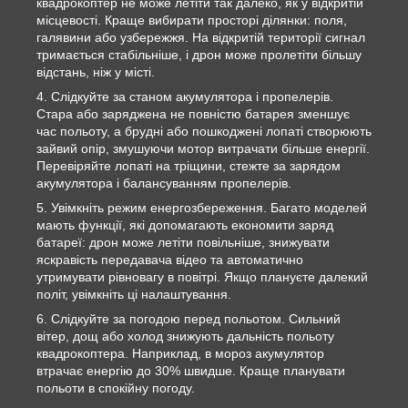
квадрокоптер не може летіти так далеко, як у відкритій
місцевості. Краще вибирати просторі ділянки: поля,
галявини або узбережжя. На відкритій території сигнал
тримається стабільніше, і дрон може пролетіти більшу
відстань, ніж у місті.
Слідкуйте за станом акумулятора і пропелерів.
Стара або заряджена не повністю батарея зменшує
час польоту, а брудні або пошкоджені лопаті створюють
зайвий опір, змушуючи мотор витрачати більше енергії.
Перевіряйте лопаті на тріщини, стежте за зарядом
акумулятора і балансуванням пропелерів.
Увімкніть режим енергозбереження. Багато моделей
мають функції, які допомагають економити заряд
батареї: дрон може летіти повільніше, знижувати
яскравість передавача відео та автоматично
утримувати рівновагу в повітрі. Якщо плануєте далекий
політ, увімкніть ці налаштування.
Слідкуйте за погодою перед польотом. Сильний
вітер, дощ або холод знижують дальність польоту
квадрокоптера. Наприклад, в мороз акумулятор
втрачає енергію до 30% швидше. Краще планувати
польоти в спокійну погоду.